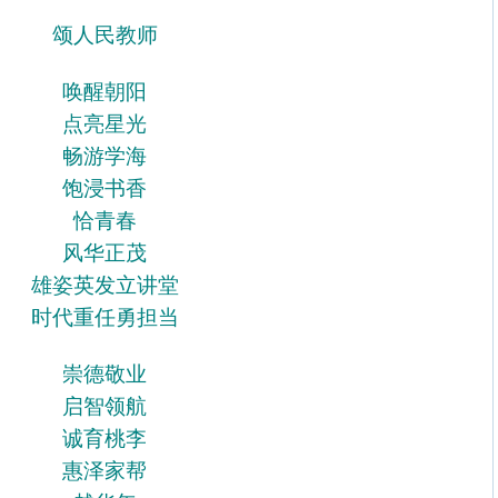
颂人民教师
唤醒朝阳
点亮星光
畅游学海
饱浸书香
恰青春
风华正茂
雄姿英发立讲堂
时代重任勇担当
崇德敬业
启智领航
诚育桃李
惠泽家帮