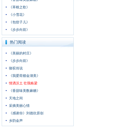
《草根之歌》
《小雪花》
《包饺子儿》
《步步向前》
热门阅读
《美丽的村庄》
《步步向前》
骆驼传说
《我爱荷都金湖美》
情洒沃土 壮我栋梁
《香甜味美数麻糖》
天地之间
采摘美丽心情
《感谢你》刘德欣原创
乡韵金声