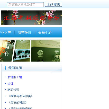
行业之声
演艺传媒
会员中心
最新添加
多情的土地
出征
骆驼传说
《我爱荷都金湖美》
《美丽的村庄》
《香甜味美数麻糖》