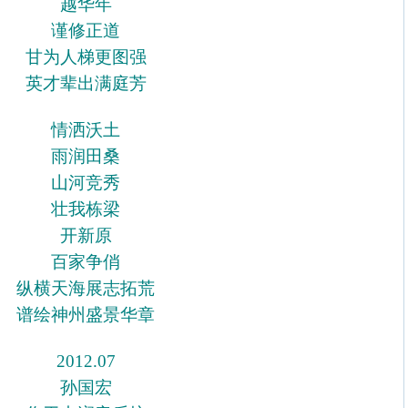
越华年
谨修正道
甘为人梯更图强
英才辈出满庭芳
情洒沃土
雨润田桑
山河竞秀
壮我栋梁
开新原
百家争俏
纵横天海展志拓荒
谱绘神州盛景华章
2012.07
孙国宏