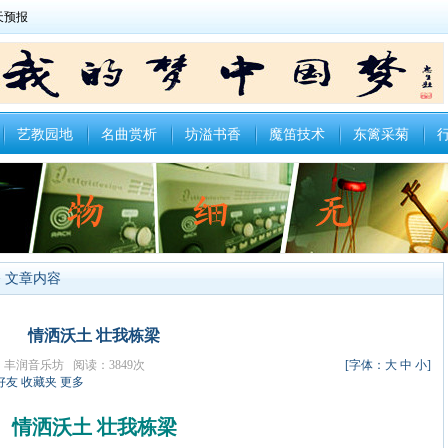
艺教园地
名曲赏析
坊溢书香
魔笛技术
东篱采菊
> 文章内容
情洒沃土 壮我栋梁
者：丰润音乐坊 阅读：3849次
[字体：
大
中
小
]
好友
收藏夹
更多
情洒沃土 壮我栋梁