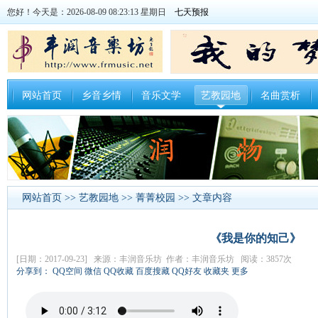
您好！今天是：2026-08-09 08:23:14 星期日
网站首页
乡音乡情
音乐文学
艺教园地
名曲赏析
网站首页
>>
艺教园地
>>
菁菁校园
>> 文章内容
《我是你的知己》
[日期：2017-09-23] 来源：丰润音乐坊 作者：丰润音乐坊 阅读：3857次
分享到：
QQ空间
微信
QQ收藏
百度搜藏
QQ好友
收藏夹
更多