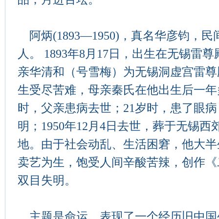
阿炳(1893—1950)，真名华彦钧
人。 1893
年
8
月
17
日
，出生在无锡雷尊
亲华清和（号雪梅）为无锡洞虚宫雷尊
生受尽苦难，母亲秦氏在他出生后一年
时，父亲患病去世；21岁时，患了眼病
明；1950年12月4日去世，葬于无锡西
地。由于社会动乱、生活困窘，他大半
卖艺为生，饱受人间辛酸苦辣，创作《
双目失明。
主题是命运，表现了一个经历旧中国