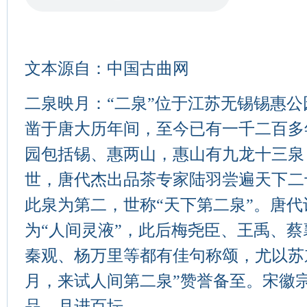
文本源自：中国古曲网
二泉映月：“二泉”位于江苏无锡锡惠公
凿于唐大历年间，至今已有一千二百多
园包括锡、惠两山，惠山有九龙十三泉
世，唐代杰出品茶专家陆羽尝遍天下二
此泉为第二，世称“天下第二泉”。唐
为“人间灵液”，此后梅尧臣、王禹、
秦观、杨万里等都有佳句称颂，尤以苏
月，来试人间第二泉”赞誉备至。宋徽
品，月进百坛。